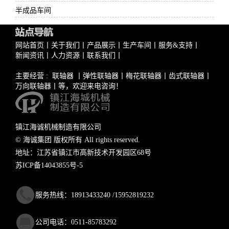
半成品车间
网站首页
丨
关于我们
丨
产品展示
丨
生产车间
丨
服务&支持
丨
新闻资讯
丨
人力资源
丨
联系我们
丨
主要经营 :
联轴器
丨
弹性联轴器
丨
梅花联轴器
丨
齿式联轴器
丨
万向联轴器
丨等，欢迎来电咨询！
镇江海诚机械制造有限公司
© 海诚集团 版权所有 All rights reserved.
地址：江苏省镇江市高新技术开发园区68号
苏ICP备14043855号-5
服务热线：18913433240 /15952819232
公司电话：0511-85783292