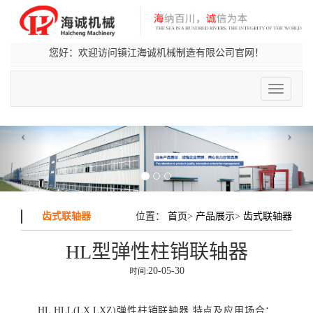
您好：欢迎访问镇江海诚机械制造有限公司官网！
切
换
导
航
‹
›
齿式联轴器
位置：
首页
>
产品展示
>
齿式联轴器
HL型弹性柱销联轴器
20-05-30
时间:
HL,HLL(LX,LXZ)弹性柱销联轴器 特点及应用场合：