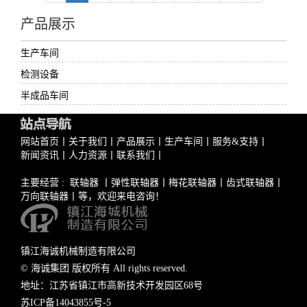
产品展示
生产车间
检测设备
半成品车间
网站首页
丨
关于我们
丨
产品展示
丨
生产车间
丨
服务&支持
丨
新闻资讯
丨
人力资源
丨
联系我们
丨
主要经营 :
联轴器
丨
弹性联轴器
丨
梅花联轴器
丨
齿式联轴器
丨
万向联轴器
丨等，欢迎来电咨询！
镇江海诚机械制造有限公司
© 海诚集团 版权所有 All rights reserved.
地址：江苏省镇江市高新技术开发园区68号
苏ICP备14043855号-5