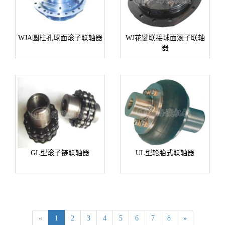
WJA圆柱孔球面滚子联轴器
WJ花键联接球面滚子联轴
器
GL型滚子链联轴器
UL型轮胎式联轴器
«
1
2
3
4
5
6
7
8
»