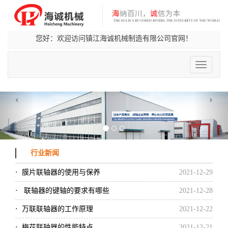
您好：欢迎访问镇江海诚机械制造有限公司官网！
切
换
导
航
‹
›
行业新闻
·
膜片联轴器的使用与保养
2021-12-29
·
联轴器的键轴的要求有哪些
2021-12-28
·
万联联轴器的工作原理
2021-12-22
·
梅花联轴器的性能特点
2021-12-21