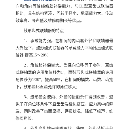
向和角向等轴线偏差补偿能力，与CL型直齿式联轴器
相比，具有结构紧凑、回转半径小、承载能力大、传动
效率高、噪声低及维修周期长等优点。
鼓形齿式联轴器的特点
1、承载能力强。在相同的内齿套外径和联轴器最
大外径下，鼓形齿式联轴器的承载能力平均比直齿式联
轴器 提高15～20%;
2、角位移补偿量大。当径向位移等于零时，直齿
式联轴器的许用角位移为1º，而鼓形齿式联轴器的许用
角位移为1º30''，提高50%，在相同的模数、齿数、齿宽
下，鼓形齿比直齿允许的角位移大;
3、鼓形齿面使内、外齿的接触条件得到改善，避
免了在角位移条件下直齿齿端棱边挤压，应力集中的弊
端，同时改善了齿面摩擦、磨损状况，降低了噪声，维
修周期长;
4、外齿套齿端呈喇叭形状，使内、外齿装拆十分