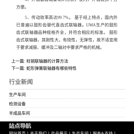
方便。
5、传动效率高达99.7%。 基于经上特点，国内外
已普遍以鼓形齿替代直齿式联轴器。UMA生产的鼓形
齿式联轴器品种规格齐全，并符合相应的标准。 鼓形
齿式联轴器，其刚性大，有挠性，无弹性，故不适宜用
于要求减振、缓冲及二轴对中要求严格的机械。
上一篇: 柱销联轴器的计算方法
下一篇: 蛇形弹簧联轴器有哪些特性
行业新闻
生产车间
检测设备
半成品车间
网站首页
丨
关于我们
丨
产品展示
丨
生产车间
丨
服务&支持
丨