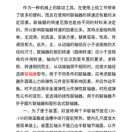
作为一种机械上的联动工具，在使用上给工作带来
了很多的便利，而且在使用时联轴器的转速还有着的决
定因素。联轴器的转速范围也是由不同的材料来决定
的，所以影响联轴器转速的因素比多。其特点是结构简
单，无润滑，抗高温，安装方便，替换容易，性高，传
递扭矩大。此外，主、从动端的轴径应小于该规格的大
径向尺寸，联轴器的脱扣转速（跳闸转速）应小于该规
格的许用转速，轴向尺寸应达到泵布置的要求。求转
矩、转速相同而主、从动端轴颈不相同时，应按大轴径
选择
联轴器
型号。用于不同条件的联轴器，应考虑联轴
器外圆离心力和弹性元件变形等影响因素，并应作动平
衡。时不应选用非金属弹性元件弹性联轴器，时形成弹
性元件的变形，宜选择的挠性联轴器，用于的联轴器不
外乎膜片联轴器和鼓形齿式联轴器。
一、为了便于装置，好是将两个半联轴节放在120-
-150的保温箱或油槽中进行提前预热，使内孔尺度涨大
很简单装上。装置后轴头不能凸出半联轴节端面，以齐