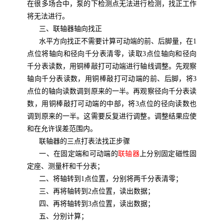
在很多场合中，泵的下检测点无法进行检测，找正工作
将无法进行。
三、联轴器轴向找正
水平方向找正不需要计算可动端的前、后脚量，在1
点位将轴向和径向千分表清零，读取3点位轴向和径向
千分表读数，用铜棒敲打可动端进行轴线调整。先观察
轴向千分表读数，用铜棒敲打可动端的前、后脚，将3
点位的轴向读数调到原来的一半。再观察径向千分表读
数，用铜棒敲打可动端的中部，将3点位的径向读数也
调到原来的一半。这需要反复进行调整。调整结果应使
和在允许误差范围内。
联轴器的三点打表法找正步骤
一、在固定端和可动端的
联轴器
上分别固定磁性固
定座、测量杆和千分表；
二、将轴转到1点位置，分别将两千分表清零；
三、再将轴转到2点位置，读出数据；
四、再将轴转到3点位置，读出数据；
五、分别计算；