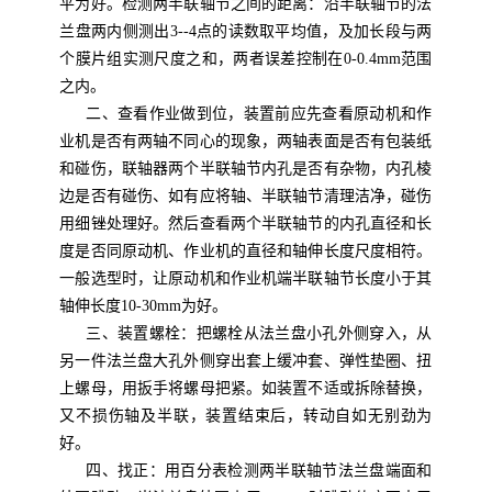
平为好。检测两半联轴节之间的距离：沿半联轴节的法
兰盘两内侧测出3--4点的读数取平均值，及加长段与两
个膜片组实测尺度之和，两者误差控制在0-0.4mm范围
之内。
二、查看作业做到位，装置前应先查看原动机和作
业机是否有两轴不同心的现象，两轴表面是否有包装纸
和碰伤，联轴器两个半联轴节内孔是否有杂物，内孔棱
边是否有碰伤、如有应将轴、半联轴节清理洁净，碰伤
用细锉处理好。然后查看两个半联轴节的内孔直径和长
度是否同原动机、作业机的直径和轴伸长度尺度相符。
一般选型时，让原动机和作业机端半联轴节长度小于其
轴伸长度10-30mm为好。
三、装置螺栓：把螺栓从法兰盘小孔外侧穿入，从
另一件法兰盘大孔外侧穿出套上缓冲套、弹性垫圈、扭
上螺母，用扳手将螺母把紧。如装置不适或拆除替换，
又不损伤轴及半联，装置结束后，转动自如无别劲为
好。
四、找正：用百分表检测两半联轴节法兰盘端面和