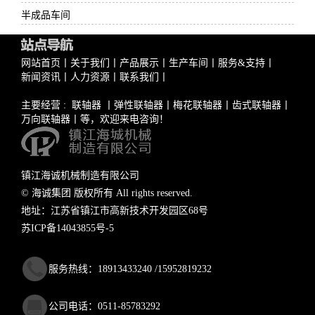
半成品车间
网站首页
丨
关于我们
丨
产品展示
丨
生产车间
丨
服务&支持
丨
新闻资讯
丨
人力资源
丨
联系我们
丨
主要经营 :
联轴器
丨
弹性联轴器
丨
梅花联轴器
丨
齿式联轴器
丨
万向联轴器
丨等，欢迎来电咨询！
镇江海诚机械制造有限公司
© 海诚集团 版权所有 All rights reserved.
地址：江苏省镇江市高新技术开发园区68号
苏ICP备14043855号-5
服务热线：18913433240 /15952819232
公司电话：0511-85783292