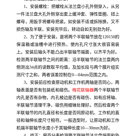
1、安装螺栓：把螺栓从法兰盘小孔外侧穿入，从另
一件法兰盘大孔外侧穿出套上缓冲套、弹性垫圈、扭上
螺母，用扳手将螺母把紧。如安装不适或拆除换，又不
损伤轴及半联，安装完毕后，转动自如无别劲为好。
2、为了便于安装，是将两个半联轴节放在120150的
保温箱或油槽中进行预热，使内孔尺寸涨大很容易装
上。安装后轴头不能凸出半联轴节端面，以齐平为好。
检测两半联轴节之间的距离：沿半联轴节的法兰盘两内
侧测出34点的读数取平均值，及加长段与两个膜片组实
测尺寸之和，两者误差控制在0—04mm范围之内。
3、安装前应检查原动机和工作机两轴是否同心，两
轴表面是否有包装纸和碰伤。
梅花联轴器
两个半联轴节
内孔是否有杂物，内孔棱边是否有碰伤、如有应将轴、
半联轴节清理干净，碰伤用细锉处理好。然后检查两个
半联轴节的内孔直径和长度是否同原动机、工作机的直
径和轴伸长度尺寸相符。一般选型时，让原动机和工作
机端半联轴节长度小于其轴伸长度10—30mm为好。
4、找正：用百分表检测两半联轴节法兰盘端面和外