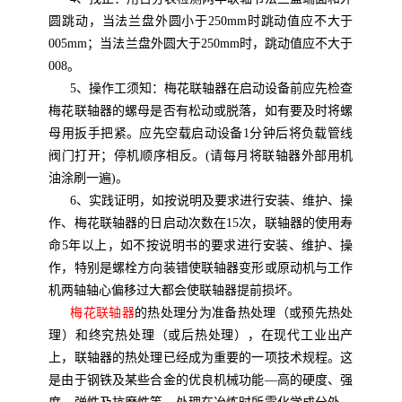
圆跳动，当法兰盘外圆小于250mm时跳动值应不大于
005mm；当法兰盘外圆大于250mm时，跳动值应不大于
008。
5、操作工须知：梅花联轴器在启动设备前应先检查
梅花联轴器的螺母是否有松动或脱落，如有要及时将螺
母用扳手把紧。应先空载启动设备1分钟后将负载管线
阀门打开；停机顺序相反。(请每月将联轴器外部用机
油涂刷一遍)。
6、实践证明，如按说明及要求进行安装、维护、操
作、梅花联轴器的日启动次数在15次，联轴器的使用寿
命5年以上，如不按说明书的要求进行安装、维护、操
作，特别是螺栓方向装错使联轴器变形或原动机与工作
机两轴轴心偏移过大都会使联轴器提前损坏。
梅花联轴器
的热处理分为准备热处理（或预先热处
理）和终究热处理（或后热处理），在现代工业出产
上，联轴器的热处理已经成为重要的一项技术规程。这
是由于钢铁及某些合金的优良机械功能—高的硬度、强