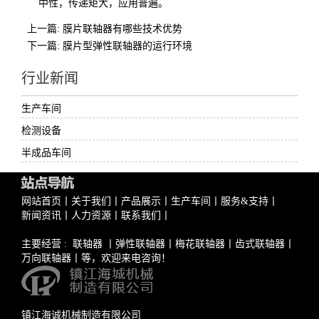
中性，传递矩大，应用普遍。
上一篇: 膜片联轴器有哪些技术优势
下一篇: 膜片型弹性联轴器的运行环境
行业新闻
生产车间
检测设备
半成品车间
网站首页
丨
关于我们
丨
产品展示
丨
生产车间
丨
服务&支持
丨
新闻资讯
丨
人力资源
丨
联系我们
丨
主要经营 :
联轴器
丨
弹性联轴器
丨
梅花联轴器
丨
齿式联轴器
丨
万向联轴器
丨等，欢迎来电咨询！
镇江海诚机械制造有限公司