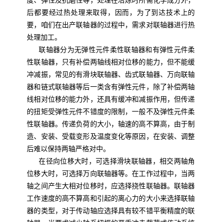
度、弹性及抗磨性等，处理在冶炼时所需化学成分外，
后都要经过热处理来取得，因而，为了到达技术上的
要，咱们在出产联轴器的过程中，需求对联轴器进行热
处理加工。
联轴器分为无弹性元件柔性联轴器和有弹性元件柔
性联轴器，只有补偿两轴线相对位移的能力，但不能缓
冲减振，常见的有滑块联轴器、齿式联轴器、万向联轴
器和链式联轴器等后一类含有弹性元件，除了补偿两轴
线相对位移的能力外，还具有缓冲和减振作用，但传递
的扭矩受弹性元件不错度的限制，一般不及弹性元件柔
性联轴器。传递负荷的大小，轴速的高不算高，由于制
造、安装、受载变形及温度变化等原因，在安装、调整
后难以保持两轴严格对中。
在径向位移大时，可选择滑块联轴器，相交两轴角
位移大时，可选择万向联轴器等。在工作过程中，当两
轴之间产生大相对位移时，应选择挠性联轴器。联轴器
工作速度的高不算高和引起的离心力的大小来选择联轴
器的类型，对于传动轴应选择具有较不错平衡精度的联