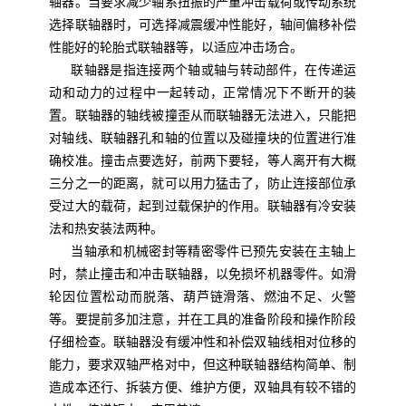
轴器。当要求减少轴系扭振的严重冲击载荷或传动系统
选择联轴器时，可选择减震缓冲性能好，轴间偏移补偿
性能好的轮胎式联轴器等，以适应冲击场合。
联轴器是指连接两个轴或轴与转动部件，在传递运
动和动力的过程中一起转动，正常情况下不断开的装
置。联轴器的轴线被撞歪从而联轴器无法进入，只能把
对轴线、联轴器孔和轴的位置以及碰撞块的位置进行准
确校准。撞击点要选好，前两下要轻，等人离开有大概
三分之一的距离，就可以用力猛击了，防止连接部位承
受过大的载荷，起到过载保护的作用。联轴器有冷安装
法和热安装法两种。
当轴承和机械密封等精密零件已预先安装在主轴上
时，禁止撞击和冲击联轴器，以免损坏机器零件。如滑
轮因位置松动而脱落、葫芦链滑落、燃油不足、火警
等。要提前多加注意，并在工具的准备阶段和操作阶段
仔细检查。联轴器没有缓冲性和补偿双轴线相对位移的
能力，要求双轴严格对中，但这种联轴器结构简单、制
造成本还行、拆装方便、维护方便，双轴具有较不错的